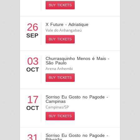
BUY TICKETS
26
X Future - Adriatique
Vale do Anhangabaú
SEP
BUY TICKETS
03
Churrasquinho Menos é Mais -
São Paulo
Arena Anhembi
OCT
BUY TICKETS
17
Sorriso Eu Gosto no Pagode -
Campinas
Campinas/SP
OCT
BUY TICKETS
31
Sorriso Eu Gosto no Pagode -
Ribeirão