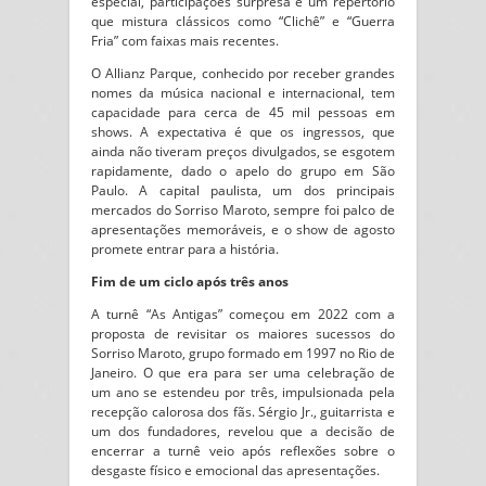
especial, participações surpresa e um repertório
que mistura clássicos como “Clichê” e “Guerra
Fria” com faixas mais recentes.
O Allianz Parque, conhecido por receber grandes
nomes da música nacional e internacional, tem
capacidade para cerca de 45 mil pessoas em
shows. A expectativa é que os ingressos, que
ainda não tiveram preços divulgados, se esgotem
rapidamente, dado o apelo do grupo em São
Paulo. A capital paulista, um dos principais
mercados do Sorriso Maroto, sempre foi palco de
apresentações memoráveis, e o show de agosto
promete entrar para a história.
Fim de um ciclo após três anos
A turnê “As Antigas” começou em 2022 com a
proposta de revisitar os maiores sucessos do
Sorriso Maroto, grupo formado em 1997 no Rio de
Janeiro. O que era para ser uma celebração de
um ano se estendeu por três, impulsionada pela
recepção calorosa dos fãs. Sérgio Jr., guitarrista e
um dos fundadores, revelou que a decisão de
encerrar a turnê veio após reflexões sobre o
desgaste físico e emocional das apresentações.