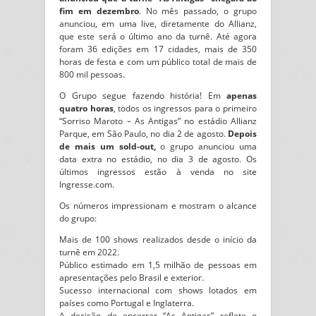
fim em dezembro
. No mês passado, o grupo
anunciou, em uma live, diretamente do Allianz,
que este será o último ano da turnê. Até agora
foram 36 edições em 17 cidades, mais de 350
horas de festa e com um público total de mais de
800 mil pessoas.
O Grupo segue fazendo história! Em
apenas
quatro horas
, todos os ingressos para o primeiro
“Sorriso Maroto – As Antigas” no estádio Allianz
Parque, em São Paulo, no dia 2 de agosto.
Depois
de mais um sold-out,
o grupo anunciou uma
data extra no estádio, no dia 3 de agosto. Os
últimos ingressos estão à venda no site
Ingresse.com.
Os números impressionam e mostram o alcance
do grupo:
Mais de 100 shows realizados desde o início da
turnê em 2022.
Público estimado em 1,5 milhão de pessoas em
apresentações pelo Brasil e exterior.
Sucesso internacional com shows lotados em
países como Portugal e Inglaterra.
A decisão de encerrar “As Antigas” reflete o