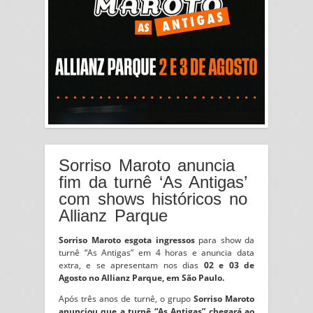
Sorriso Maroto anuncia
fim da turnê ‘As Antigas’
com shows históricos no
Allianz Parque
Sorriso Maroto esgota ingressos
para show da
turnê “As Antigas” em 4 horas e anuncia data
extra, e se apresentam nos dias
02 e 03 de
Agosto no Allianz Parque, em São Paulo.
Após três anos de turnê, o grupo
Sorriso Maroto
anunciou que a turnê “As Antigas” chegará ao