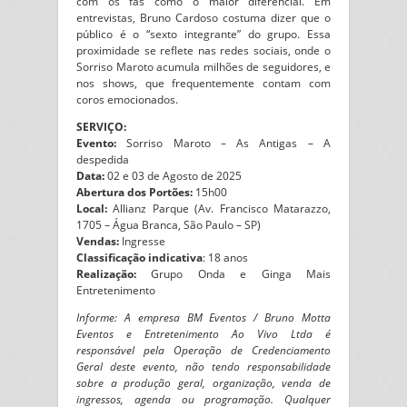
com os fãs como o maior diferencial. Em
entrevistas, Bruno Cardoso costuma dizer que o
público é o “sexto integrante” do grupo. Essa
proximidade se reflete nas redes sociais, onde o
Sorriso Maroto acumula milhões de seguidores, e
nos shows, que frequentemente contam com
coros emocionados.
SERVIÇO:
Evento:
Sorriso Maroto – As Antigas – A
despedida
Data:
02 e 03 de Agosto de 2025
Abertura dos Portões:
15h00
Local:
Allianz Parque (Av. Francisco Matarazzo,
1705 – Água Branca, São Paulo – SP)
Vendas:
Ingresse
Classificação indicativa
: 18 anos
Realização:
Grupo Onda e Ginga Mais
Entretenimento
Informe: A empresa BM Eventos / Bruno Motta
Eventos e Entretenimento Ao Vivo Ltda é
responsável pela Operação de Credenciamento
Geral deste evento, não tendo responsabilidade
sobre a produção geral, organização, venda de
ingressos, agenda ou programação. Qualquer