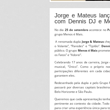
Jorge e Mateus lanç
com Dennis DJ e M
No dia
25 de setembro
acontece no
P
grupo Menos é Mais.
A renomada dupla
Jorge & Mateus
cheg
o Volante”, “Paredes” e “Tijolão”.
Denni
público. O grupo
Menos é Mais
promete 
os Fatos” e “Adorei”.
Celebrando 17 anos de carreira, Jorge
musical, “Único”. Como o próprio n
participações diferentes em cada cida
garantem eles.
Redesenhado pela dupla e pelo Grupo R2
passará por diversas capitais brasileira
Belo Horizonte e São Paulo.
Queremos que cada apresentação tenha a
pertinente ao contexto da cidade. Todo 
para criar uma experiência única para 