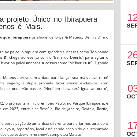
1
a projeto Único no Ibirapuera
enos é Mais.
SE
arque Ibirapuera
os shows de Jorge & Mateus, Dennis DJ e o
2
a ao palco Ibirapuera com grandes sucessos como “Molhando
s DJ
chega ao evento com o “Baile do Dennis” para agitar o
SE
levar ao palco imensos sucessos como “Melhor eu ir”, “Ligando
 e Mateus aproveitam a data para lançar sua mais nova turnê
ome sugere, a dupla promete fazer shows exclusivos, com
0
de por onde vão passar. “Nenhum show será igual ao outro”,
OC
, o projeto terá início em São Paulo, no Parque Ibirapuera, e
s em 2023, entre elas Brasília, Rio de Janeiro, Goiânia, Recife,
1
 participação de um artista diferente para criarmos uma obra
o layout, repertório, local está sendo escolhido e customizado
OC
todos que estiverem no show”, completou Mateus.