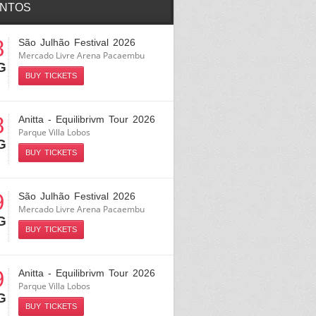
NTOS
8
São Julhão Festival 2026
Mercado Livre Arena Pacaembu
G
BUY TICKETS
8
Anitta - Equilibrivm Tour 2026
Parque Villa Lobos
G
BUY TICKETS
9
São Julhão Festival 2026
Mercado Livre Arena Pacaembu
G
BUY TICKETS
9
Anitta - Equilibrivm Tour 2026
Parque Villa Lobos
G
BUY TICKETS