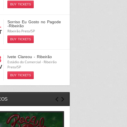
BUY TICKETS
1
Sorriso Eu Gosto no Pagode
-Ribeirão
Ribeirão Preto/SP
T
BUY TICKETS
8
Ivete Clareou - Ribeirão
Estádio do Comercial - Ribeirão
V
Preto/SP
BUY TICKETS
EOS