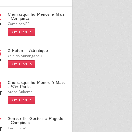
2
Churrasquinho Menos é Mais
- Campinas
Campinas/SP
P
BUY TICKETS
6
X Future - Adriatique
Vale do Anhangabaú
P
BUY TICKETS
3
Churrasquinho Menos é Mais
- São Paulo
Arena Anhembi
T
BUY TICKETS
7
Sorriso Eu Gosto no Pagode
- Campinas
Campinas/SP
T