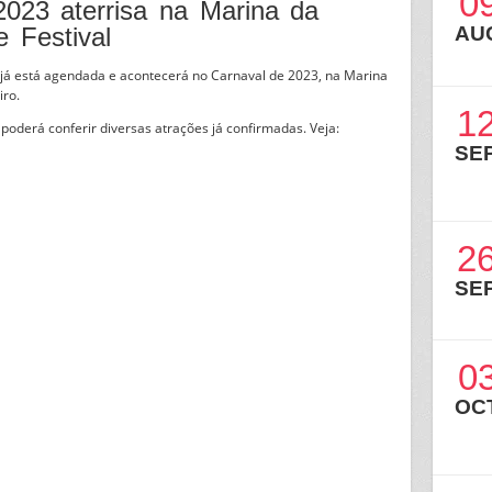
0
2023 aterrisa na Marina da
e Festival
AU
 já está agendada e acontecerá no Carnaval de 2023, na Marina
iro.
1
 poderá conferir diversas atrações já confirmadas. Veja:
SE
2
SE
0
OC