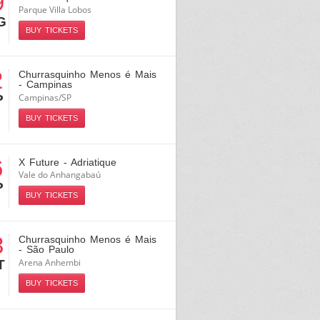
9
Parque Villa Lobos
G
BUY TICKETS
2
Churrasquinho Menos é Mais
- Campinas
Campinas/SP
P
BUY TICKETS
6
X Future - Adriatique
Vale do Anhangabaú
P
BUY TICKETS
3
Churrasquinho Menos é Mais
- São Paulo
Arena Anhembi
T
BUY TICKETS