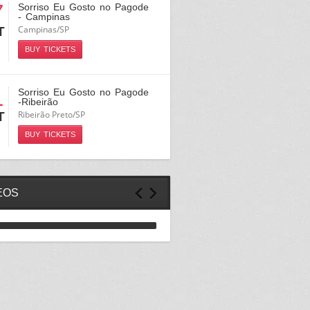
7
Sorriso Eu Gosto no Pagode
- Campinas
Campinas/SP
T
BUY TICKETS
1
Sorriso Eu Gosto no Pagode
-Ribeirão
Ribeirão Preto/SP
T
BUY TICKETS
EOS
Bloco Boca de Veludo 2020