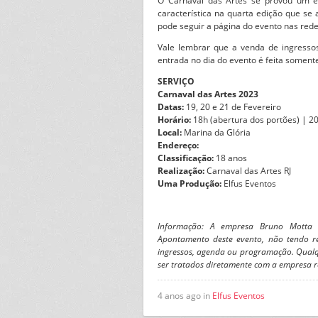
O Carnaval das Artes se provou um e
característica na quarta edição que s
pode seguir a página do evento nas rede
Vale lembrar que a venda de ingresso
entrada no dia do evento é feita somen
SERVIÇO
Carnaval das Artes 2023
Datas:
19, 20 e 21 de Fevereiro
Horário:
18h (abertura dos portões) | 20
Local:
Marina da Glória
Endereço:
Classificação:
18 anos
Realização:
Carnaval das Artes RJ
Uma Produção:
Elfus Eventos
Informação: A empresa Bruno Motta 
Apontamento deste evento, não tendo re
ingressos, agenda ou programação. Qualq
ser tratados diretamente com a empresa 
4 anos ago in
Elfus Eventos