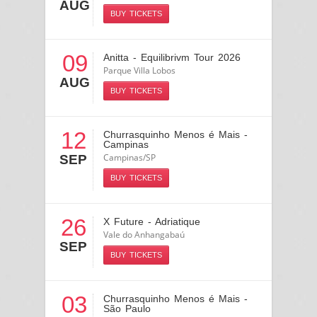
AUG
BUY TICKETS
09
Anitta - Equilibrivm Tour 2026
Parque Villa Lobos
AUG
BUY TICKETS
12
Churrasquinho Menos é Mais -
Campinas
Campinas/SP
SEP
BUY TICKETS
26
X Future - Adriatique
Vale do Anhangabaú
SEP
BUY TICKETS
03
Churrasquinho Menos é Mais -
São Paulo