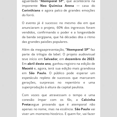
aguardado
“Atemporal SP”
, que acontecerá na
imponente
Neo Química Arena
— casa do
Corinthians
e agora palco de grandes emoções
do forró.
O evento já é sucesso: no mesmo dia em que
anunciaram o projeto, 60% dos ingressos foram
vendidos, confirmando o poder e a longevidade
da banda sergipana, que há décadas dita o ritmo
das grandes paixões populares.
Além da megaapresentação,
“Atemporal SP”
faz
parte da trilogia da label. O projeto audiovisual
teve início em
Salvador
, em
dezembro de 2023
.
Em
abril deste ano
, ganhou registro na edição de
Maceió
e, agora, terá sua edição mais grandiosa
em
São Paulo
. O público pode esperar um
espetáculo repleto de sucessos que marcaram
gerações, surpresas no repertório e uma
superprodução à altura da capital paulista.
Com vozes que atravessam o tempo e uma
conexão ímpar com os fãs, a
Calcinha
Preta
segue provando que é atemporal não
apenas no nome, mas na essência.
São Paulo
vai
viver um momento histórico. E quem for, vai fazer